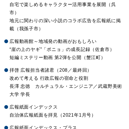
自宅で楽しめるキャラクター活用事業を展開（呉
市）
地元に関わりの深い小説のコラボ広告を広報紙に掲
載（我孫子市）
広報動画館～地域発の動画がおもしろい
“崖の上のヤギ”「ポニョ」の成長記録（佐倉市）
短編ミステリー動画 第2弾を公開（蟹江町）
拝啓 広報担当者諸君（208／最終回）
改めて考える 行政広報の宿命と役割
長澤 忠徳 カルチュラル・エンジニア／武蔵野美術
大学 学長
広報紙面インデックス
自治体広報紙面を拝見（2021年1月号）
広報紙面インデックス・プラス