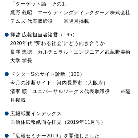
「ターゲット論・その1」
鷹野 義昭 マーケティングディレクター／株式会社
テムズ 代表取締役 ※隔月掲載
拝啓 広報担当者諸君（195）
2020年代 “変わる社会”にどう向き合うか
長澤 忠徳 カルチュラル・エンジニア／武蔵野美術
大学 学長
ドクターSのサイト診断（100）
今月の診断サイト：河内長野市（大阪府）
清家 順 ユニバーサルワークス代表取締役 ※隔
月掲載
広報紙面インデックス
自治体広報紙面を拝見（2019年11月号）
「広報セミナー2019」を開催しました