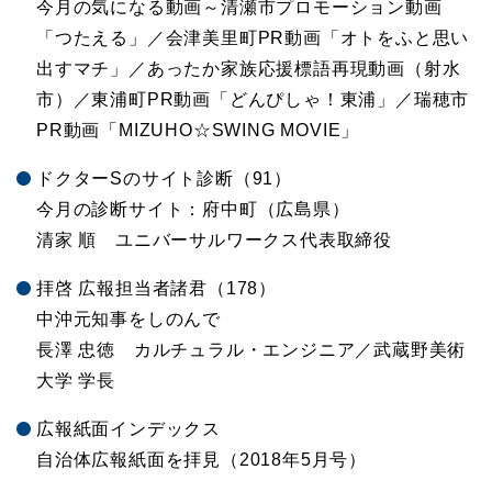
今月の気になる動画～清瀬市プロモーション動画
「つたえる」／会津美里町PR動画「オトをふと思い
出すマチ」／あったか家族応援標語再現動画（射水
市）／東浦町PR動画「どんぴしゃ！東浦」／瑞穂市
PR動画「MIZUHO☆SWING MOVIE」
ドクターSのサイト診断（91）
今月の診断サイト：府中町（広島県）
清家 順 ユニバーサルワークス代表取締役
拝啓 広報担当者諸君（178）
中沖元知事をしのんで
長澤 忠徳 カルチュラル・エンジニア／武蔵野美術
大学 学長
広報紙面インデックス
自治体広報紙面を拝見（2018年5月号）