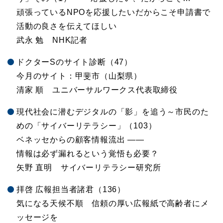
頑張っているNPOを応援したいだからこそ申請書で
活動の良さを伝えてほしい
武永 勉 NHK記者
ドクターSのサイト診断（47）
今月のサイト：甲斐市（山梨県）
清家 順 ユニバーサルワークス代表取締役
現代社会に潜むデジタルの「影」を追う～市民のた
めの「サイバーリテラシー」（103）
ベネッセからの顧客情報流出 ――
情報は必ず漏れるという覚悟も必要？
矢野 直明 サイバーリテラシー研究所
拝啓 広報担当者諸君（136）
気になる天候不順 信頼の厚い広報紙で高齢者にメ
ッセージを