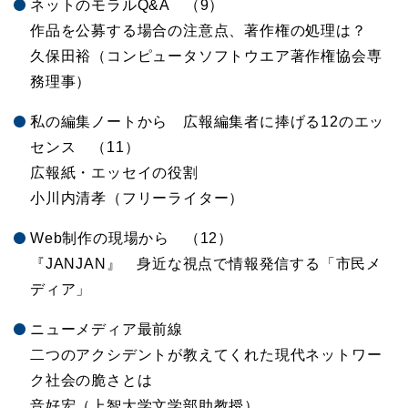
ネットのモラルQ&A （9）
作品を公募する場合の注意点、著作権の処理は？
久保田裕（コンピュータソフトウエア著作権協会専
務理事）
私の編集ノートから 広報編集者に捧げる12のエッ
センス （11）
広報紙・エッセイの役割
小川内清孝（フリーライター）
Web制作の現場から （12）
『JANJAN』 身近な視点で情報発信する「市民メ
ディア」
ニューメディア最前線
二つのアクシデントが教えてくれた現代ネットワー
ク社会の脆さとは
音好宏（上智大学文学部助教授）