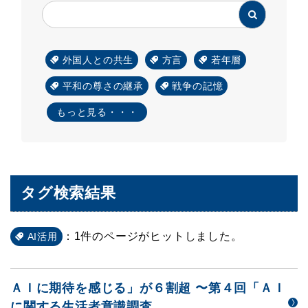
外国人との共生
方言
若年層
平和の尊さの継承
戦争の記憶
もっと見る・・・
タグ検索結果
：1件のページがヒットしました。
AI活用
ＡＩに期待を感じる」が６割超 〜第４回「ＡＩ
に関する生活者意識調査